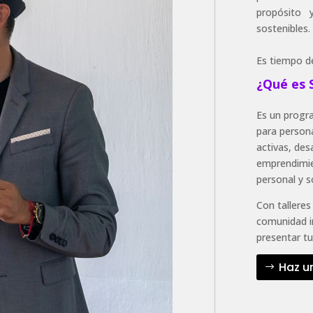
propósito 
sostenibles.
Es tiempo d
¿Qué es 
Es un prog
para person
activas, des
emprendimie
personal y so
Con talleres
comunidad in
presentar tu
Haz u