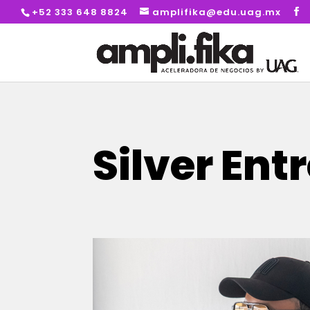
+52 333 648 8824
amplifika@edu.uag.mx
Silver Ent