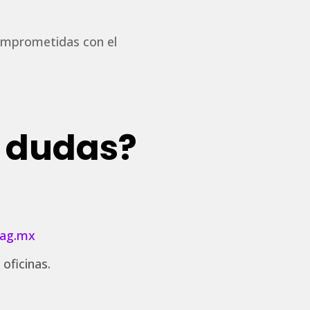
comprometidas con el
s dudas?
uag.mx
oficinas.