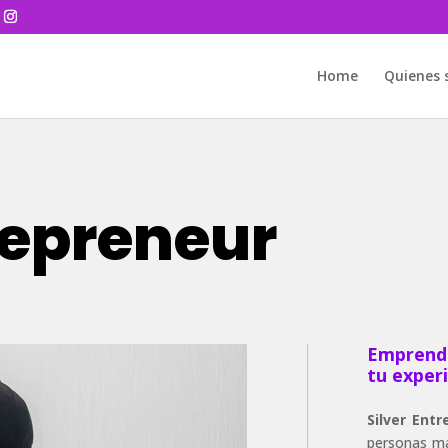
Home
Quienes
repreneur
Emprende
tu exper
Silver Ent
personas ma