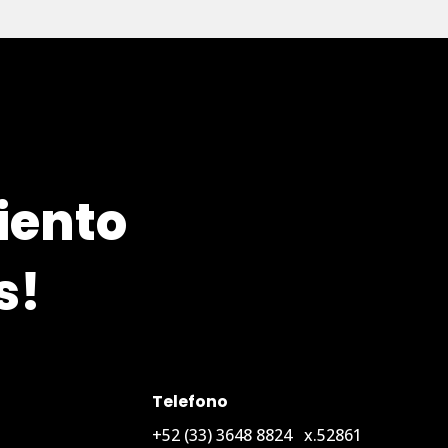
iento
s!
Telefono
+52
(33) 3648 8824
x.52861