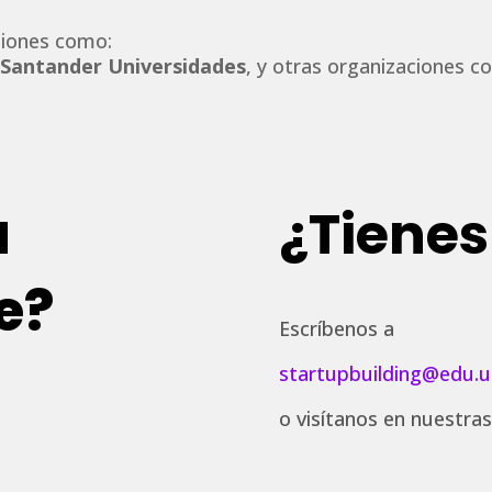
ciones como:
,
Santander Universidades
, y otras organizaciones 
a
¿Tiene
e?
Escríbenos a
startupbuilding@edu.
o visítanos en nuestras 