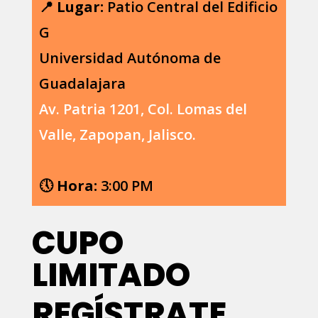
📍
Lugar:
Patio Central del Edificio
G
Universidad Autónoma de
Guadalajara
Av. Patria 1201, Col. Lomas del
Valle, Zapopan, Jalisco.
🕔
Hora:
3:00 PM
CUPO
LIMITADO
REGÍSTRATE