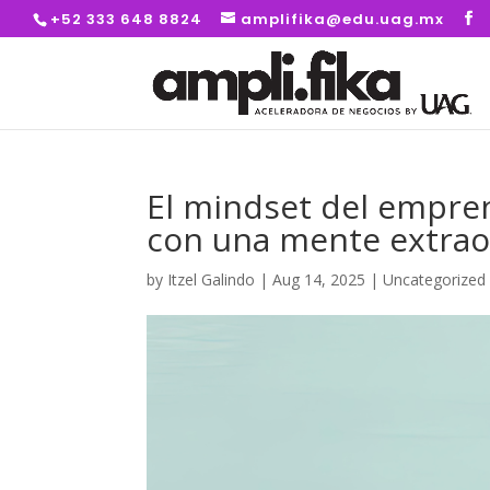
+52 333 648 8824
amplifika@edu.uag.mx
El mindset del empre
con una mente extrao
by
Itzel Galindo
|
Aug 14, 2025
|
Uncategorized